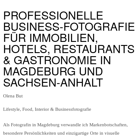
Über mich
Blog
PROFESSIONELLE
BUSINESS-FOTOGRAFIE
Jetzt anfragen
Business Fotografie
Private Fotografie
Home
Über mich
Blog
FÜR IMMOBILIEN,
HOTELS, RESTAURANTS
Jetzt anfragen
& GASTRONOMIE IN
MAGDEBURG UND
SACHSEN-ANHALT
Olena But
Lifestyle, Food, Interior & Businessfotografie
Als Fotografin in Magdeburg verwandle ich Markenbotschaften,
besondere Persönlichkeiten und einzigartige Orte in visuelle