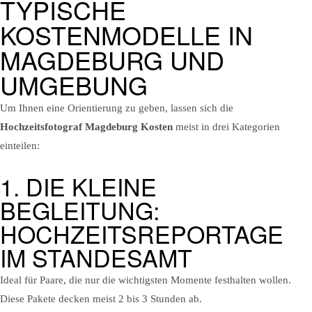
TYPISCHE
KOSTENMODELLE IN
MAGDEBURG UND
UMGEBUNG
Um Ihnen eine Orientierung zu geben, lassen sich die
Hochzeitsfotograf Magdeburg Kosten
meist in drei Kategorien
einteilen:
1. DIE KLEINE
BEGLEITUNG:
HOCHZEITSREPORTAGE
IM STANDESAMT
Ideal für Paare, die nur die wichtigsten Momente festhalten wollen.
Diese Pakete decken meist 2 bis 3 Stunden ab.