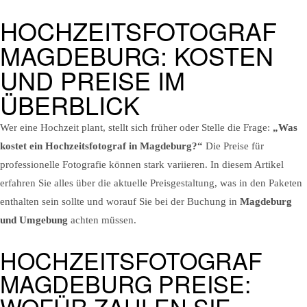
HOCHZEITSFOTOGRAF
Über mich
Blog
MAGDEBURG: KOSTEN
Jetzt anfragen
Business Fotografie
Private Fotografie
Home
Über mich
Blog
UND PREISE IM
ÜBERBLICK
Jetzt anfragen
Wer eine Hochzeit plant, stellt sich früher oder Stelle die Frage:
„Was
kostet ein Hochzeitsfotograf in Magdeburg?“
Die Preise für
professionelle Fotografie können stark variieren. In diesem Artikel
erfahren Sie alles über die aktuelle Preisgestaltung, was in den Paketen
enthalten sein sollte und worauf Sie bei der Buchung in
Magdeburg
und Umgebung
achten müssen.
HOCHZEITSFOTOGRAF
MAGDEBURG PREISE:
WOFÜR ZAHLEN SIE