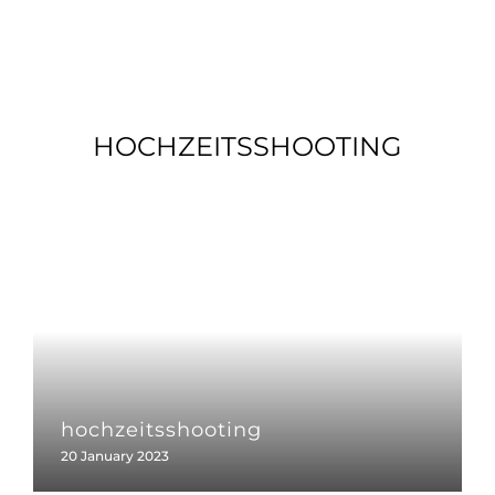
Über mich
Blog
Home
Jetzt anfragen
Business Fotografie
HOCHZEITSSHOOTING
Private Fotografie
Über mich
Blog
Jetzt anfragen
hochzeitsshooting
20 January 2023